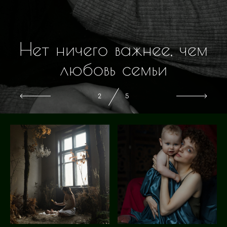
Нет ничего важнее, чем
любовь семьи
2
5