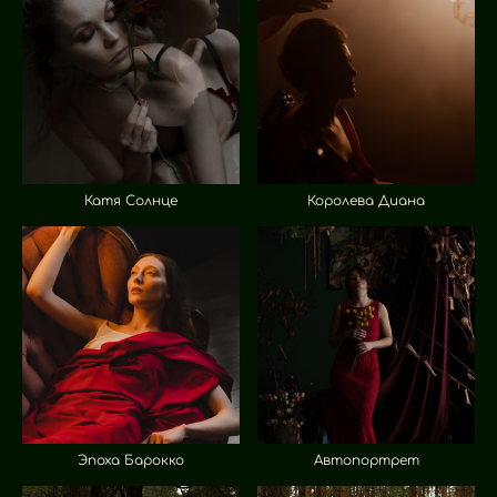
Катя Солнце
Королева Диана
Эпоха Барокко
Автопортрет